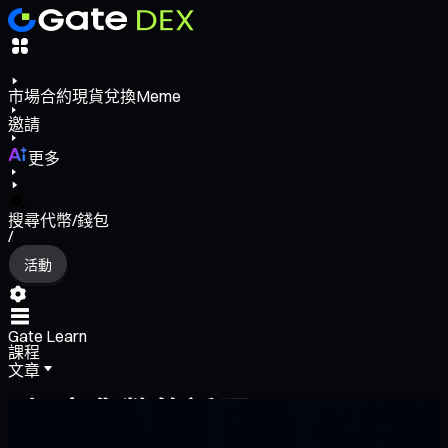
市場
合約
現貨
兌換
Meme
邀請
更多
搜尋代幣/錢包
/
活動
Gate Learn
課程
文章
加密貨幣的話題