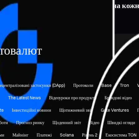
риптовалюту, торгуйте впевнено на кожн
птовалют
ецентралізовані застосунки (DApp)
Протоколи
Base
Tron
The Latest News
Відеоуроки про продукти
Брендові відео
te
Інвестиційні новини
Щотижневий звіт
Gate Ventures
боти
Прогноз ринку
Щоденний звіт
Відео
Швидкі огляди
еми
Майнінг
Платежі
Solana
Рівень 2
Екосистема TON