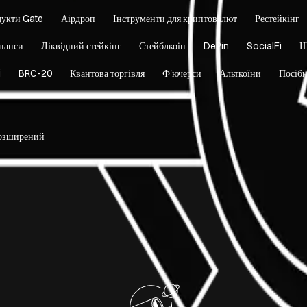
укти Gate
Аірдроп
Інструменти для криптовалют
Рестейкінг
нанси
Ліквідний стейкінг
Стейблкоін
DePin
SocialFi
Ш
i
BRC-20
Квантова торгівля
Ф'ючерси
Альткоїни
Посіб
озширений