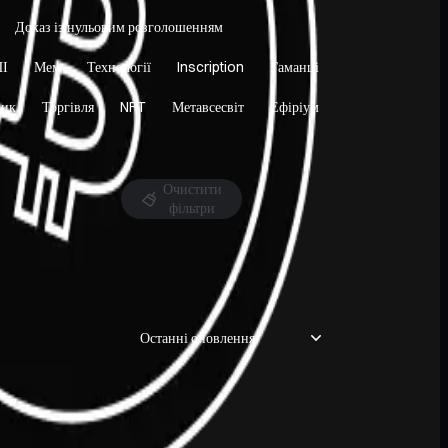
Доказ із нульовим розголошенням
І
Мем
Технології
Inscription
Гаманці
ник
Торгівля
NFT
Метавсесвіт
Ефіріум
Очистити 
фільтри