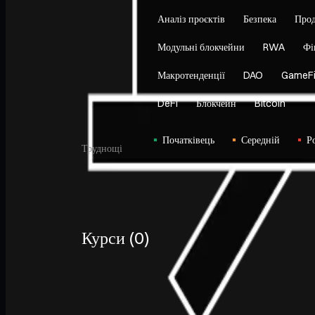
Аналіз проєктів
Безпека
Прод
Модульні блокчейни
RWA
Фі
Макротенденції
DAO
GameF
DeFi
Блокчейн
Bitcoin
Початківець
Середній
Р
Труднощі
Курси
(
0
)