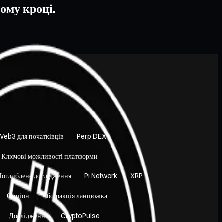
ому кроці.
Web3 для початківців
Perp DEX
Ключові можливості платформи
Поглиблене дослідження
Pi Network
XRP
Опціон
Абстракція ланцюжка
Дослідження
CryptoPulse