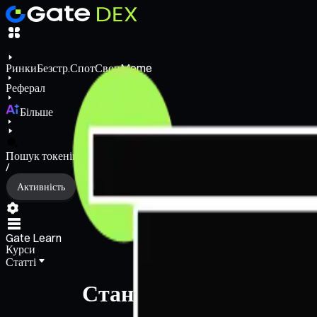
Ринки
Безстр.
Спот
Своп
Meme
Реферал
Більше
Пошук токенів/гаманців
/
Активність
Gate Learn
Курси
Статті
Станьте криптоексперт