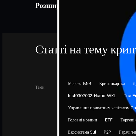
Розширюйте свої знання про к
Статті на тему кри
Мережа BNB
Криптокартка
Д
Теми
test0302002-Name-WKL
TradFi
Управління приватним капіталом Ga
Головні новини
ETF
Торгові 
Екосистема Sui
P2P
Гарячі т