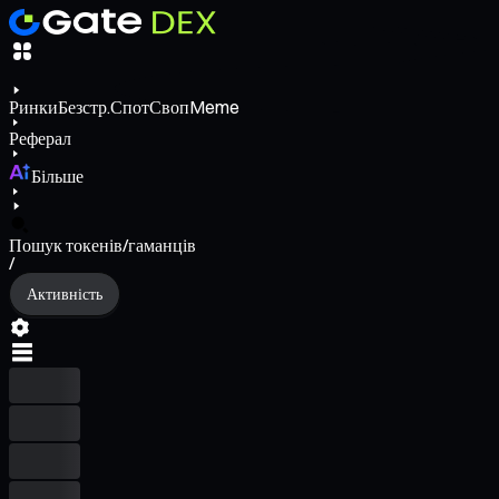
Ринки
Безстр.
Спот
Своп
Meme
Реферал
Більше
Пошук токенів/гаманців
/
Активність