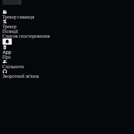
Трекер гаманця
Трекер
Позиції
Список спостереження
App
Про
Спільноти
Зворотний зв'язок