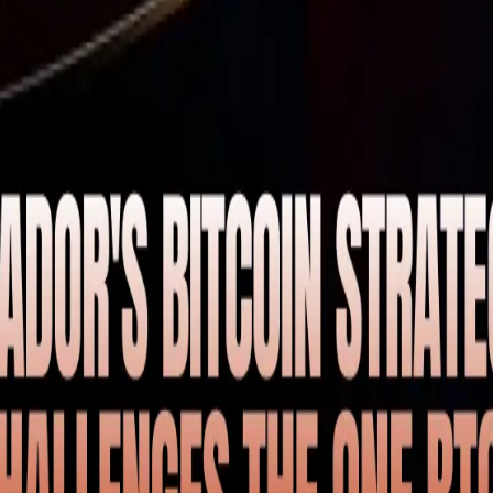
Layer 2
Solana
支払い
クイックリード
ETF
トップストーリー
初級編
中級
上級