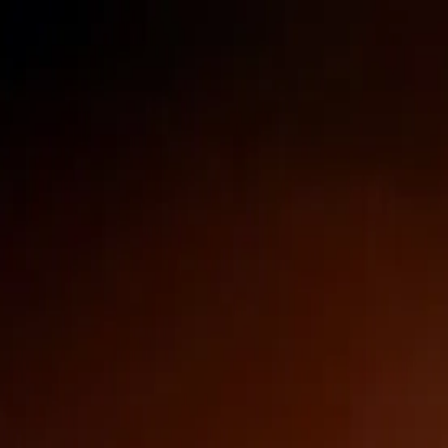
市場
先物
現物
クロスチェーンスワップ
Meme
紹介
さらに表示
トークン／ウォレットを検索
/
イベント
Gate Learn
コース
記事