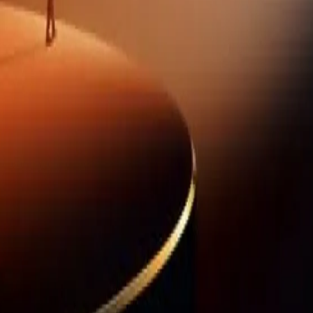
GameFi
マクロトレンド
ウォレット
テクノロジー
「ミーム」
AI
SocialFi
ステーブルコイン
金融
RWA
セキュリティ