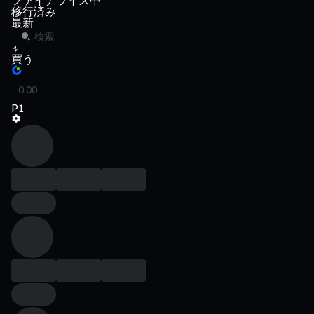
ファイナライズ中
移行済み
最新
買う
P1