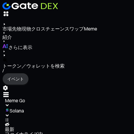
市場
先物
現物
クロスチェーンスワップ
Meme
紹介
さらに表示
トークン／ウォレットを検索
/
イベント
Meme Go
Solana
最新