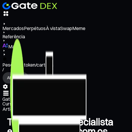
Mercados
Perpétuos
À vista
Swap
Meme
Referência
Mais
Pesquisar token/carteira
/
Atividade
Gate Learn
Cursos
Artigos
Torne-se um especialista
em criptomoeda com os