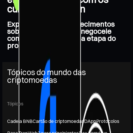
cursos Gate Learn
Expanda os seus conhecimentos
sobre criptomoedas e negoceie
com confiança em cada etapa do
processo.
Tópicos do mundo das
criptomoedas
Tópicos
Cadeia BNB
Cartão de criptomoedas
DApp
Protocolos
Base
Tron
Web3 para principiantes
Dex perpétuo