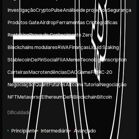
Investigação
CryptoPulse
Análise de projectos
Segurança
Produtos Gate
Airdrop
Ferramentas Criptográficas
Restaking
Prova de Conhecimento Zero
Blockchains modulares
RWA
Finanças
Liquid Staking
Stablecoin
DePin
SocialFi
IA
Meme
Tecnologia
Inscription
Carteiras
Macrotendências
DAO
GameFi
BRC-20
Negociação Quant
Futuros
Altcoins
Tutorial
Negociação
NFT
Metaverso
Ethereum
DeFi
Blockchain
Bitcoin
Dificuldade
Principiante
Intermediário
Avançado