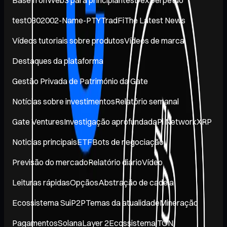
test0302002-Name-PTY
TradFi
The Latest News
Vídeos tutoriais sobre produtos
Vídeos de marca
Destaques da plataforma
Gestão Privada de Património da Gate
Notícias sobre investimentos
Relatório semanal
Gate Ventures
Investigação aprofundada
Pi Network
XRP
Noticias principais
ETF
Bots de negociação
Previsão do mercado
Relatório diário
Vídeo
Leituras rápidas
Opçãos
Abstração de cadeia
Ecossistema Sui
P2P
Temas da atualidade
Mineração
Pagamentos
Solana
Layer 2
Ecossistema TON