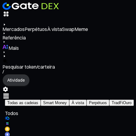
Mercados
Perpétuos
À vista
Swap
Meme
Referência
Mais
Pesquisar token/carteira
/
Atividade
Todas as cadeias
Smart Money
À vista
Perpétuos
TradFi
Ouro
Todos