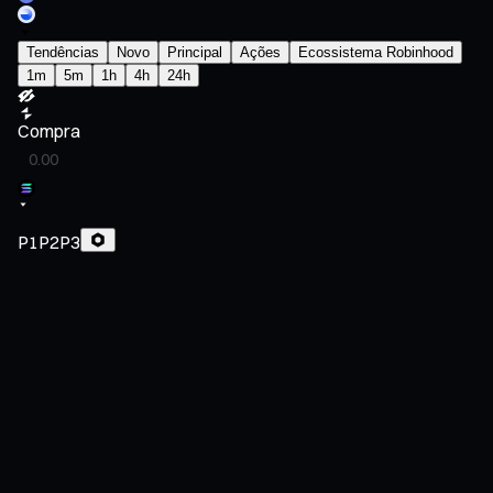
Tendências
Novo
Principal
Ações
Ecossistema Robinhood
1m
5m
1h
4h
24h
Compra
P1
P2
P3