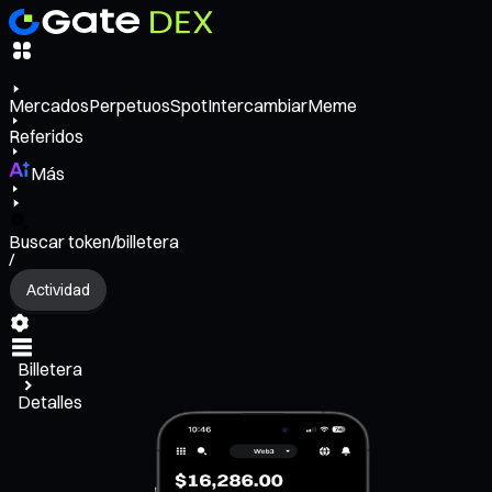
Mercados
Perpetuos
Spot
Intercambiar
Meme
Referidos
Más
Buscar token/billetera
/
Actividad
Billetera
Detalles