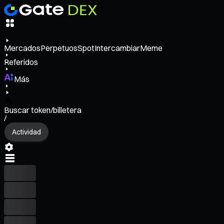
Mercados
Perpetuos
Spot
Intercambiar
Meme
Referidos
Más
Buscar token/billetera
/
Actividad