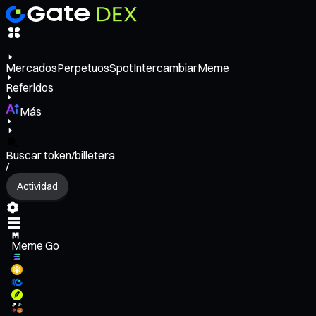
Mercados
Perpetuos
Spot
Intercambiar
Meme
Referidos
Más
Buscar token/billetera
/
Actividad
Meme Go