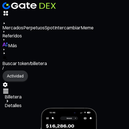
Mercados
Perpetuos
Spot
Intercambiar
Meme
Referidos
Más
Buscar token/billetera
/
Actividad
Billetera
Detalles