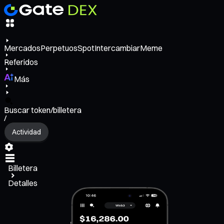
Mercados
Perpetuos
Spot
Intercambiar
Meme
Referidos
Más
Buscar token/billetera
/
Actividad
Billetera
Detalles