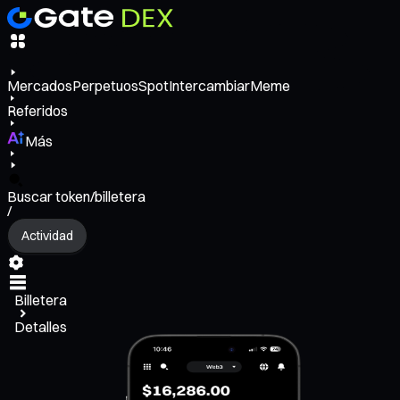
Mercados
Perpetuos
Spot
Intercambiar
Meme
Referidos
Más
Buscar token/billetera
/
Actividad
Billetera
Detalles