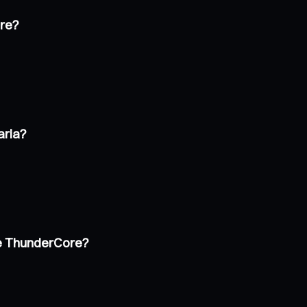
ore?
aria?
de ThunderCore?