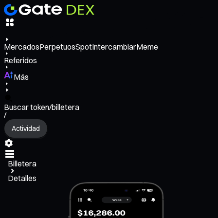
Mercados
Perpetuos
Spot
Intercambiar
Meme
Referidos
Más
Buscar token/billetera
/
Actividad
Billetera
Detalles