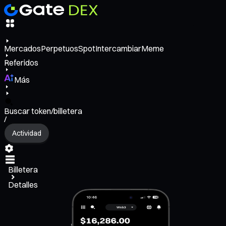
Mercados
Perpetuos
Spot
Intercambiar
Meme
Referidos
Más
Buscar token/billetera
/
Actividad
Billetera
Detalles