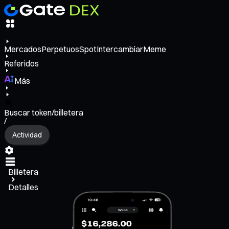
Mercados
Perpetuos
Spot
Intercambiar
Meme
Referidos
Más
Buscar token/billetera
/
Actividad
Billetera
Detalles