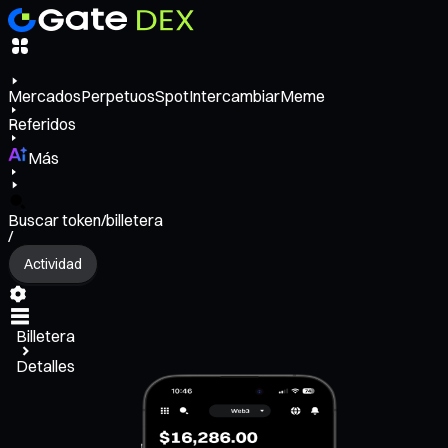
Mercados
Perpetuos
Spot
Intercambiar
Meme
Referidos
Más
Buscar token/billetera
/
Actividad
Billetera
Detalles