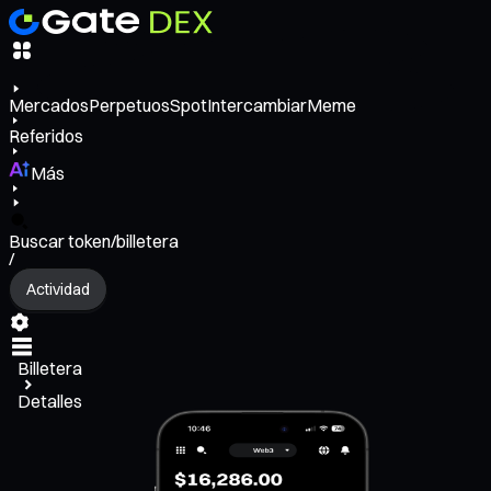
Mercados
Perpetuos
Spot
Intercambiar
Meme
Referidos
Más
Buscar token/billetera
/
Actividad
Billetera
Detalles