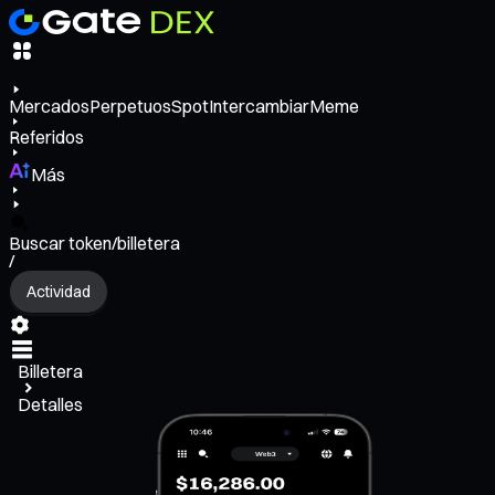
Mercados
Perpetuos
Spot
Intercambiar
Meme
Referidos
Más
Buscar token/billetera
/
Actividad
Billetera
Detalles