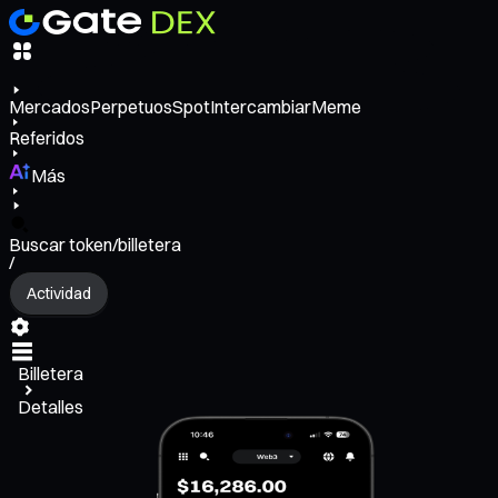
Mercados
Perpetuos
Spot
Intercambiar
Meme
Referidos
Más
Buscar token/billetera
/
Actividad
Billetera
Detalles