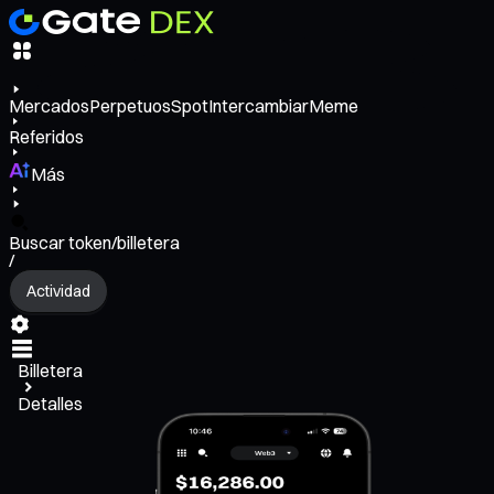
Mercados
Perpetuos
Spot
Intercambiar
Meme
Referidos
Más
Buscar token/billetera
/
Actividad
Billetera
Detalles