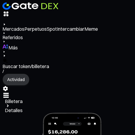
Mercados
Perpetuos
Spot
Intercambiar
Meme
Referidos
Más
Buscar token/billetera
/
Actividad
Billetera
Detalles