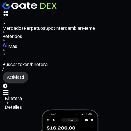
Mercados
Perpetuos
Spot
Intercambiar
Meme
Referidos
Más
Buscar token/billetera
/
Actividad
Billetera
Detalles