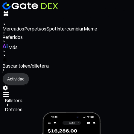
Mercados
Perpetuos
Spot
Intercambiar
Meme
Referidos
Más
Buscar token/billetera
/
Actividad
Billetera
Detalles