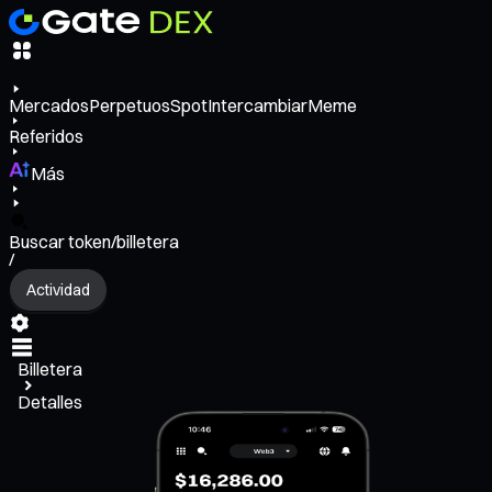
Mercados
Perpetuos
Spot
Intercambiar
Meme
Referidos
Más
Buscar token/billetera
/
Actividad
Billetera
Detalles