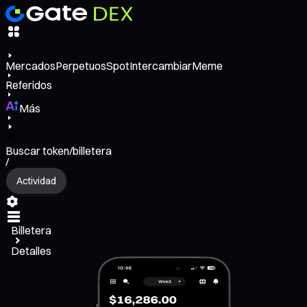
Mercados
Perpetuos
Spot
Intercambiar
Meme
Referidos
Más
Buscar token/billetera
/
Actividad
Billetera
Detalles