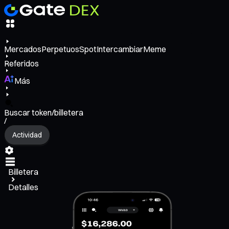
Mercados
Perpetuos
Spot
Intercambiar
Meme
Referidos
Más
Buscar token/billetera
/
Actividad
Billetera
Detalles