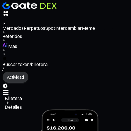
Mercados
Perpetuos
Spot
Intercambiar
Meme
Referidos
Más
Buscar token/billetera
/
Actividad
Billetera
Detalles