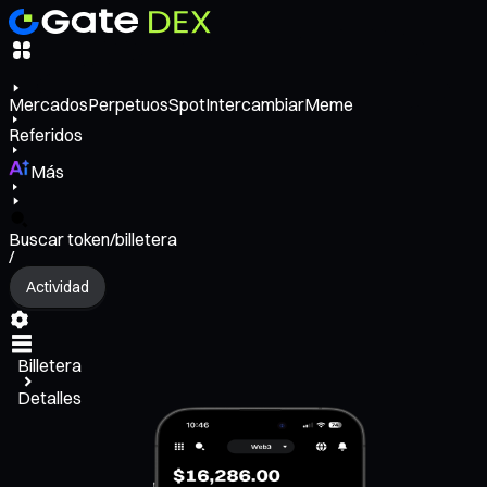
Mercados
Perpetuos
Spot
Intercambiar
Meme
Referidos
Más
Buscar token/billetera
/
Actividad
Billetera
Detalles