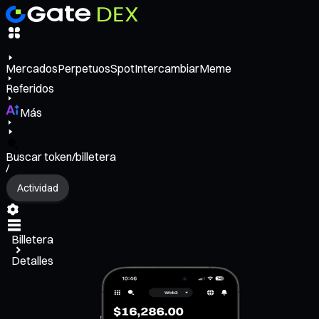
Mercados
Perpetuos
Spot
Intercambiar
Meme
Referidos
Más
Buscar token/billetera
/
Actividad
Billetera
Detalles