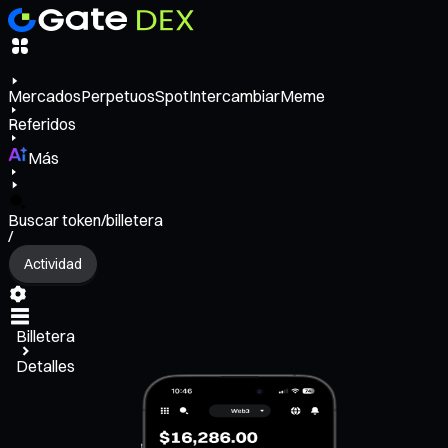
Mercados
Perpetuos
Spot
Intercambiar
Meme
Referidos
Más
Buscar token/billetera
/
Actividad
Billetera
Detalles