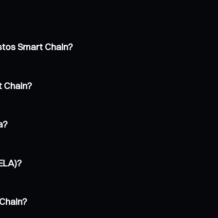
astos Smart Chain?
t Chain?
a?
(ELA)?
 Chain?