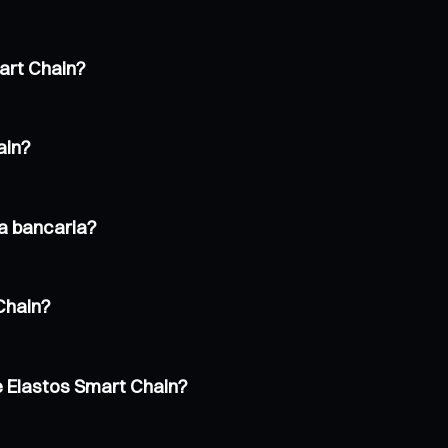
mart Chain?
ain?
ta bancaria?
Chain?
e Elastos Smart Chain?