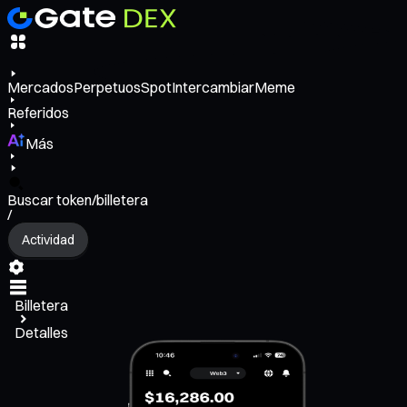
Mercados
Perpetuos
Spot
Intercambiar
Meme
Referidos
Más
Buscar token/billetera
/
Actividad
Billetera
Detalles