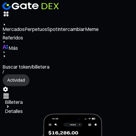
Mercados
Perpetuos
Spot
Intercambiar
Meme
Referidos
Más
Buscar token/billetera
/
Actividad
Billetera
Detalles