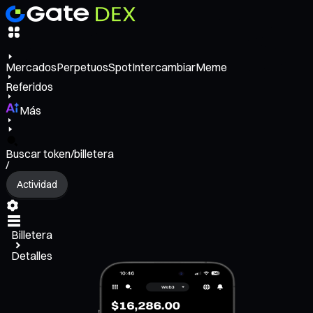
Mercados
Perpetuos
Spot
Intercambiar
Meme
Referidos
Más
Buscar token/billetera
/
Actividad
Billetera
Detalles