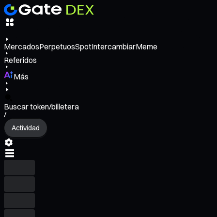
Mercados
Perpetuos
Spot
Intercambiar
Meme
Referidos
Más
Buscar token/billetera
/
Actividad