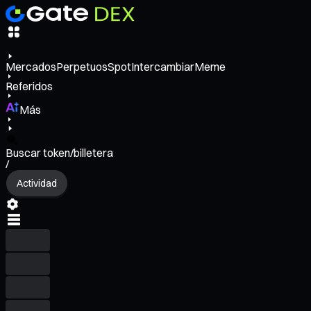
Mercados
Perpetuos
Spot
Intercambiar
Meme
Referidos
Más
Buscar token/billetera
/
Actividad