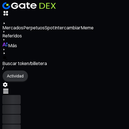
Mercados
Perpetuos
Spot
Intercambiar
Meme
Referidos
Más
Buscar token/billetera
/
Actividad