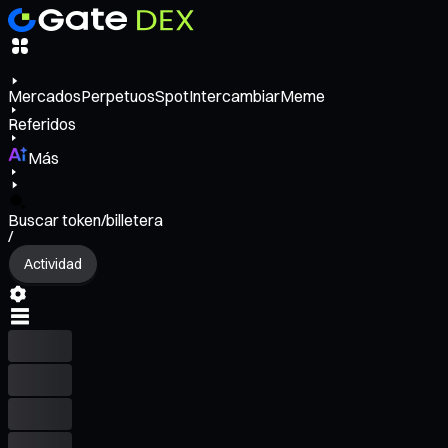
Mercados
Perpetuos
Spot
Intercambiar
Meme
Referidos
Más
Buscar token/billetera
/
Actividad