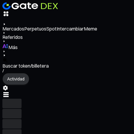
Mercados
Perpetuos
Spot
Intercambiar
Meme
Referidos
Más
Buscar token/billetera
/
Actividad