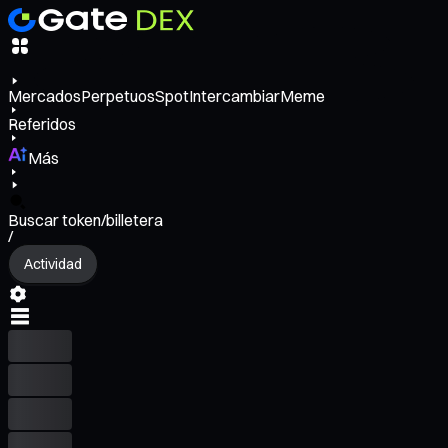
Mercados
Perpetuos
Spot
Intercambiar
Meme
Referidos
Más
Buscar token/billetera
/
Actividad