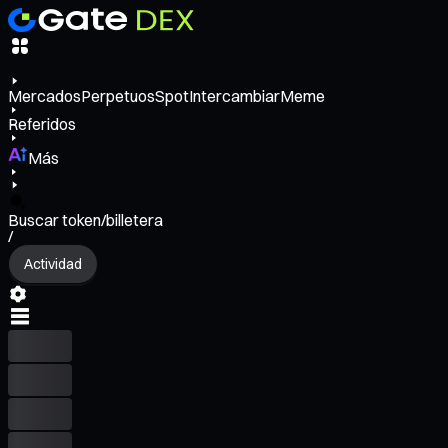
Mercados
Perpetuos
Spot
Intercambiar
Meme
Referidos
Más
Buscar token/billetera
/
Actividad