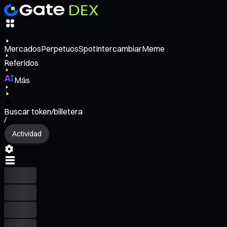
Mercados
Perpetuos
Spot
Intercambiar
Meme
Referidos
Más
Buscar token/billetera
/
Actividad