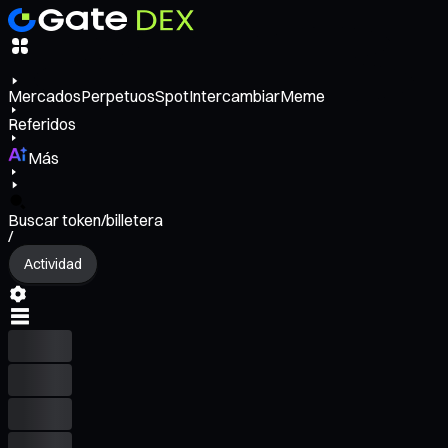
Mercados
Perpetuos
Spot
Intercambiar
Meme
Referidos
Más
Buscar token/billetera
/
Actividad