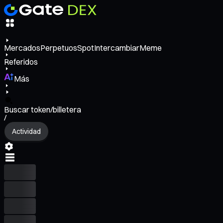
Mercados
Perpetuos
Spot
Intercambiar
Meme
Referidos
Más
Buscar token/billetera
/
Actividad