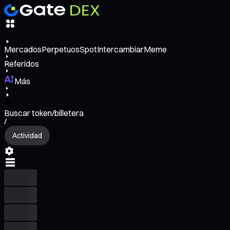
Mercados
Perpetuos
Spot
Intercambiar
Meme
Referidos
Más
Buscar token/billetera
/
Actividad