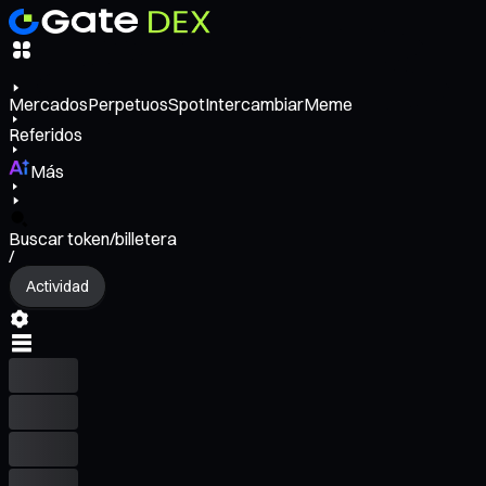
Mercados
Perpetuos
Spot
Intercambiar
Meme
Referidos
Más
Buscar token/billetera
/
Actividad