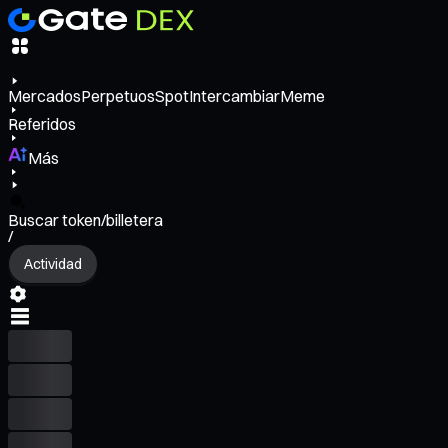
Mercados
Perpetuos
Spot
Intercambiar
Meme
Referidos
Más
Buscar token/billetera
/
Actividad