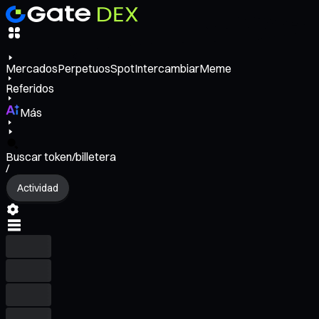
Mercados
Perpetuos
Spot
Intercambiar
Meme
Referidos
Más
Buscar token/billetera
/
Actividad