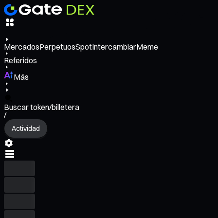
Mercados
Perpetuos
Spot
Intercambiar
Meme
Referidos
Más
Buscar token/billetera
/
Actividad