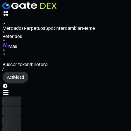
Mercados
Perpetuos
Spot
Intercambiar
Meme
Referidos
Más
Buscar token/billetera
/
Actividad